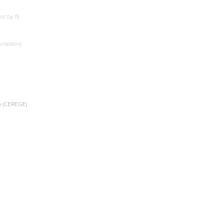
ted by 15
xhibition)
ca (CEREGE)