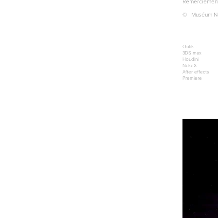
Remerciements
© Muséum Nati
Outils :
3DS max
Houdini
NukeX
After effects
Premiere