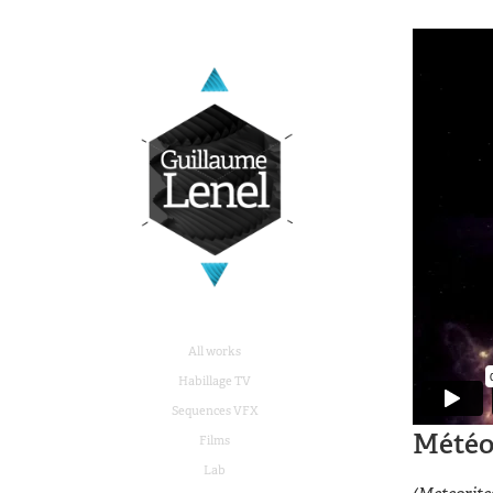
All works
Habillage TV
Sequences VFX
Météo
Films
Lab