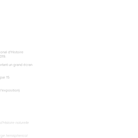
onal d'Histoire
019.
ortant un grand écran
 par 15
l'exposition)
'Histoire naturelle
.
arge hemispherical