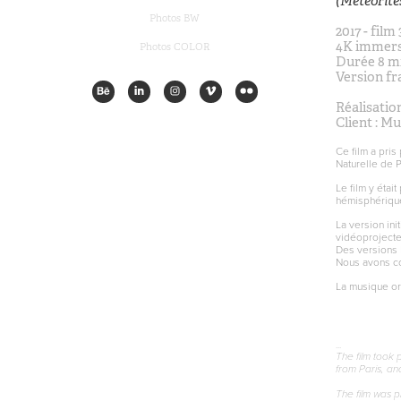
(Meteorite
Photos BW
2017 - film
4K immers
Photos COLOR
Durée 8 m
Version fr
Réalisatio
Client : M
Ce film a pri
Naturelle de P
Le film y étai
hémisphériqu
La version ini
vidéoprojecte
Des versions H
Nous avons co-
La musique or
...
The film took 
from Paris, an
The film was p