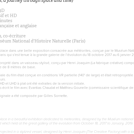
s, a journey through space and time)
 3D
if et HD
inutes
ançaise et anglaise
n, co-écriture
uséum National d'Histoire Naturelle (Paris)
s place dans une belle exposition consacrée aux météorites, conçue par le Muséum Nati
aris qui s'est tenue à la grande galerie de l’évolution du 18 octobre 2017 au 6 janvier 2
t projeté dans un vaisseau stylisé, conçu par Henri Joaquim (La fabrique créative) comp
e de 8 mètres de base.
tiale du film était conçue en conditions VR partielle (140° de large) et était retroprojetée
urs.
D et UHD à plat ont été extraites de la version initiale.
écrit le film avec Evantias Chaudat et Matthieu Gounelle (commissaire scientifique de 
iginale a été composée par Gilles Sornette.
place in a beautiful exhibition dedicated to meteorites, designed by the Muséum national d
d which held at the great gallery of the evolution from October 18, 2017 to January, 2019
rojected in a stylized vessel, designed by Henri Joaquim (The Creative Factory) with a l