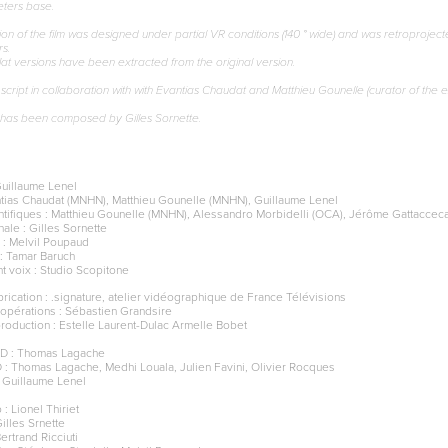
eters base.
rsion of the film was designed under partial VR conditions (140 ° wide) and was retroprojec
rs.
at versions have been extracted from the original version.
cript in collaboration with with Evantias Chaudat and Matthieu Gounelle (curator of the e
c has been composed by Gilles Sornette.
Guillaume Lenel
antias Chaudat (MNHN), Matthieu Gounelle (MNHN), Guillaume Lenel
ntifiques : Matthieu Gounelle (MNHN), Alessandro Morbidelli (OCA), Jérôme Gattacce
nale : Gilles Sornette
e : Melvil Poupaud
 : Tamar Baruch
t voix : Studio Scopitone
rication : .signature, atelier vidéographique de France Télévisions
 opérations : Sébastien Grandsire
production : Estelle Laurent-Dulac Armelle Bobet
3D : Thomas Lagache
 : Thomas Lagache, Medhi Louala, Julien Favini, Olivier Rocques
 Guillaume Lenel
: Lionel Thiriet
illes Srnette
ertrand Ricciuti