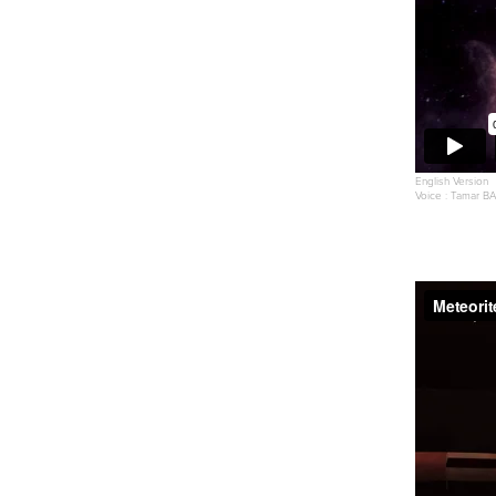
English Version
Voice : Tamar 