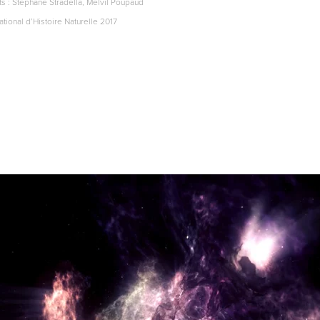
 : Stéphane Stradella, Melvil Poupaud
onal d’Histoire Naturelle 2017