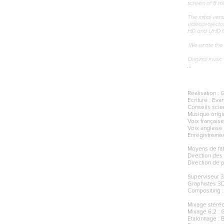
screen of 8 m
The initial ve
videoprojecto
HD and UHD fl
We wrote the s
Original musi
...
Réalisation
: 
Ecriture : Ev
Conseils scie
Musique origi
Voix français
Voix anglaise
Enregistremen
Moyens de fab
Direction des
Direction de 
Superviseur 
Graphistes 3D
Compositing :
Mixage stéréo 
Mixage 6.2 : G
Etalonnage : B